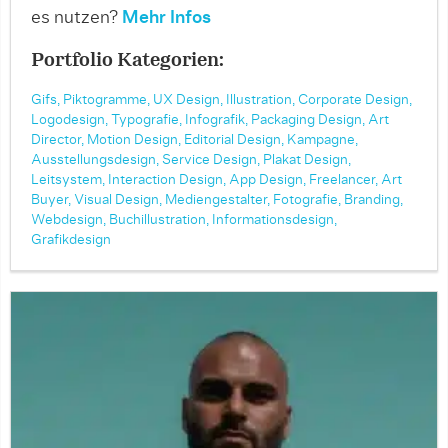
es nutzen?
Mehr Infos
Portfolio Kategorien:
Gifs,
Piktogramme,
UX Design,
Illustration,
Corporate Design,
Logodesign,
Typografie,
Infografik,
Packaging Design,
Art
Director,
Motion Design,
Editorial Design,
Kampagne,
Ausstellungsdesign,
Service Design,
Plakat Design,
Leitsystem,
Interaction Design,
App Design,
Freelancer,
Art
Buyer,
Visual Design,
Mediengestalter,
Fotografie,
Branding,
Webdesign,
Buchillustration,
Informationsdesign,
Grafikdesign