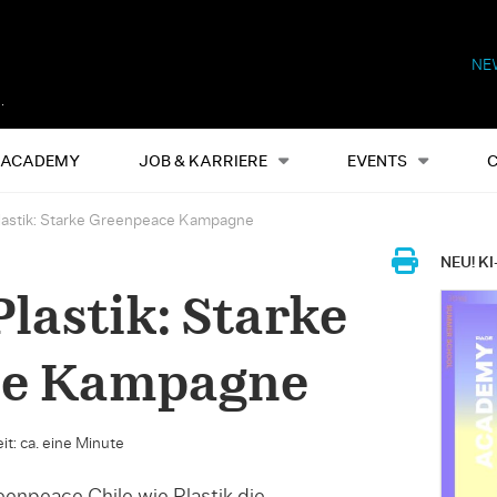
NE
Alles
Events
S
ACADEMY
JOB & KARRIERE
EVENTS
lastik: Starke Greenpeace Kampagne
NEU! KI
Plastik: Starke
ce Kampagne
it: ca. eine Minute