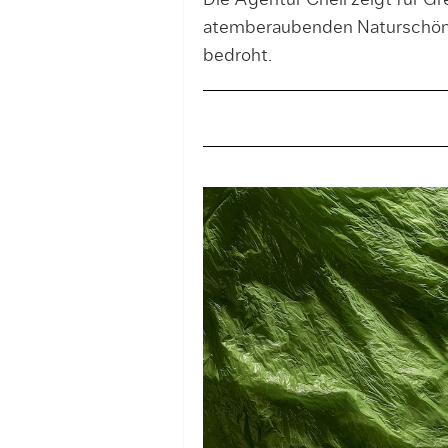
Die Agentur Cheil zeigt für Gr
atemberaubenden Naturschön
bedroht.