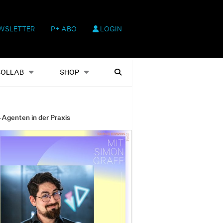
WSLETTER
P+ ABO
LOGIN
hop
Heftausgaben
Suchen
COLLAB
SHOP
-Agenten in der Praxis