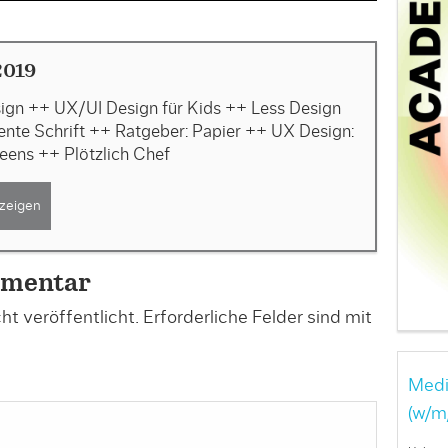
2019
sign ++ UX/UI Design für Kids ++ Less Design
gente Schrift ++ Ratgeber: Papier ++ UX Design:
eens ++ Plötzlich Chef
zeigen
mmentar
t veröffentlicht.
Erforderliche Felder sind mit
Medi
(w/m