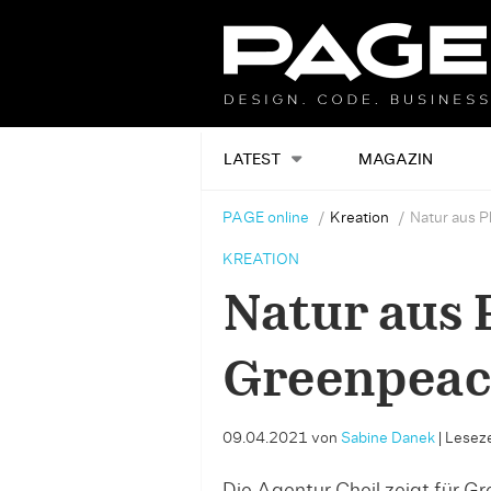
LATEST
MAGAZIN
PAGE online
Kreation
Natur aus P
KREATION
Natur aus 
Greenpea
09.04.2021
von
Sabine Danek
|
Leseze