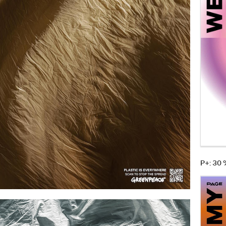
P+: 30