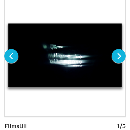
Filmstill
1/5
F