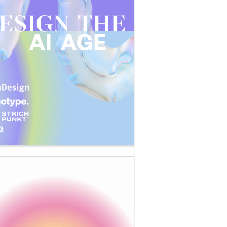
es Historisches Museum 1813, Einladung
homa+Schekorr