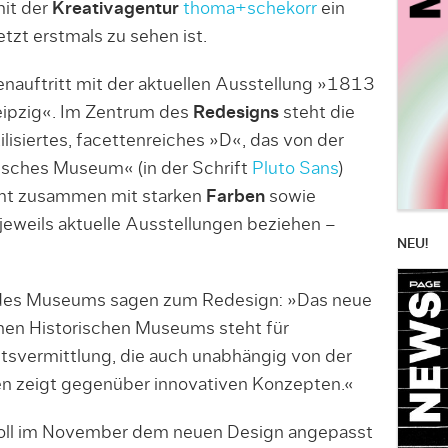
it der
Kreativagentur
thoma+schekorr
ein
jetzt erstmals zu sehen ist.
nauftritt mit der aktuellen Ausstellung »1813
eipzig«. Im Zentrum des
Redesigns
steht die
ilisiertes, facettenreiches »D«, das von der
sches Museum« (in der Schrift
Pluto Sans
)
t zusammen mit starken
Farben
sowie
 jeweils aktuelle Ausstellungen beziehen –
NEU!
s des Museums sagen zum Redesign: »Das neue
en Historischen Museums steht für
tsvermittlung, die auch unabhängig von der
fen zeigt gegenüber innovativen Konzepten.«
oll im November dem neuen Design angepasst