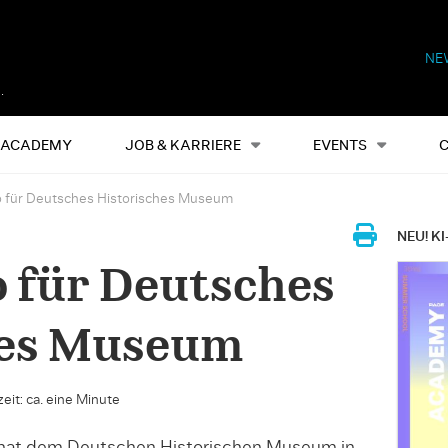
NE
Alles
Events
S
ACADEMY
JOB & KARRIERE
EVENTS
 für Deutsches Historisches Museum
NEU! KI
 für Deutsches
hes Museum
eit: ca. eine Minute