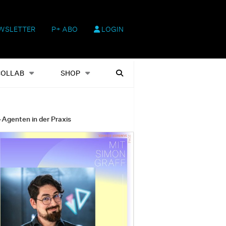
WSLETTER
P+ ABO
LOGIN
hop
Heftausgaben
Suchen
COLLAB
SHOP
-Agenten in der Praxis