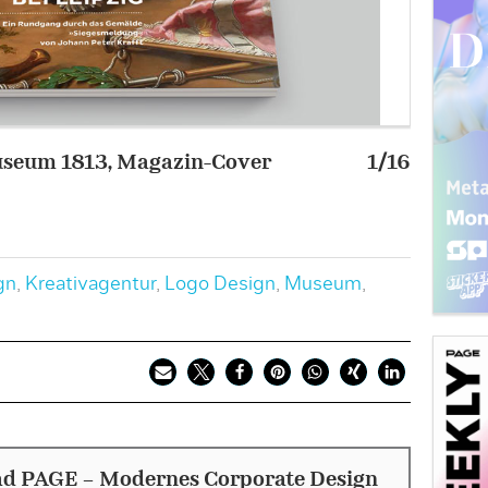
useum 1813, Magazin-Cover
1/16
Deutsch
Bild: T
gn
,
Kreativagentur
,
Logo Design
,
Museum
,
d PAGE - Modernes Corporate Design