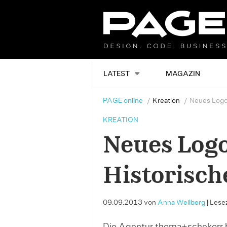
LATEST
MAGAZIN
PAGE online
Kreation
Neues Logo
KREATION
Neues Logo
Historisc
09.09.2013
von
Anna Weilberg
|
Lesez