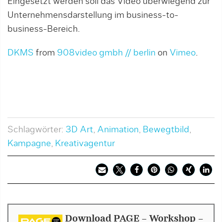
Eingesetzt werden soll das Video überwiegend zur
Unternehmensdarstellung im business-to-
business-Bereich.
DKMS
from
908video gmbh // berlin
on
Vimeo
.
Schlagwörter:
3D Art
,
Animation
,
Bewegtbild
,
Kampagne
,
Kreativagentur
Download PAGE - Workshop -