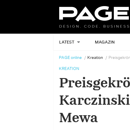
LATEST
MAGAZIN
PAGE online
Kreation
Preisgekrön
KREATION
Preisgekrö
Karczinski
Mewa