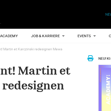
NE
Alles
Events
S
ACADEMY
JOB & KARRIERE
EVENTS
t! Martin et Karczinski redesignen Mewa
NEU! KI
nt! Martin et
 redesignen