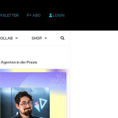
WSLETTER
P+ ABO
LOGIN
hop
Heftausgaben
Suchen
COLLAB
SHOP
-Agenten in der Praxis