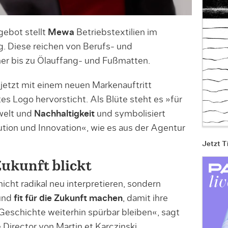
gebot stellt
Mewa
Betriebstextilien im
. Diese reichen von Berufs- und
er bis zu Ölauffang- und Fußmatten.
etzt mit einem neuen Markenauftritt
s Logo hervorsticht. Als Blüte steht es »für
welt und
Nachhaltigkeit
und symbolisiert
ion und Innovation«, wie es aus der Agentur
Jetzt T
Zukunft blickt
cht radikal neu interpretieren, sondern
 und
fit für die Zukunft machen
, damit ihre
 Geschichte weiterhin spürbar bleiben«, sagt
Director von Martin et Karczinski.