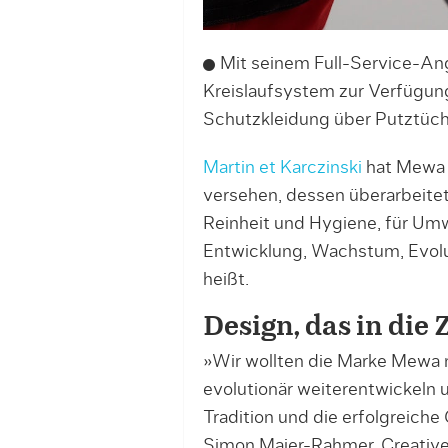
Mit seinem Full-Service-An
Kreislaufsystem zur Verfügung
Schutzkleidung über Putztüch
Martin et Karczinski
hat Mewa j
versehen, dessen überarbeitete
Reinheit und Hygiene, für Um
Entwicklung, Wachstum, Evolut
heißt.
Design, das in die 
»Wir wollten die Marke Mewa ni
evolutionär weiterentwickeln
Tradition und die erfolgreiche
Simon Maier-Rahmer, Creative 