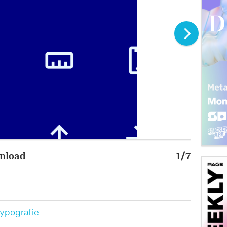
nload
1/7
Shopic
Bild: H
ypografie