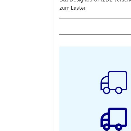
Das Designbüro H2D2 versche
zum Laster.