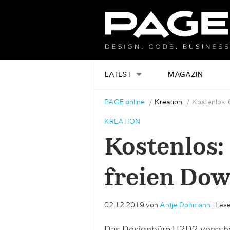
LATEST
MAGAZIN
PAGE online
Kreation
Kostenlos: 
KREATION
Kostenlos:
freien Do
02.12.2019
von
Antje Dohmann
|
Lese