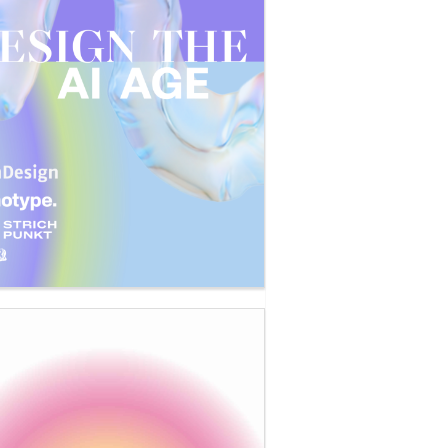
ons zum freien Download
2D2