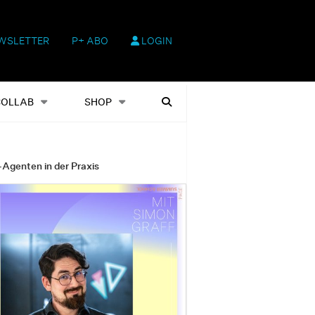
WSLETTER
P+ ABO
LOGIN
hop
Heftausgaben
Suchen
COLLAB
SHOP
-Agenten in der Praxis