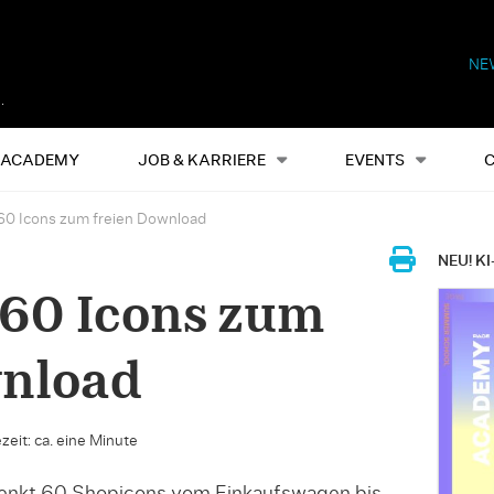
NE
Alles
Events
S
ACADEMY
JOB & KARRIERE
EVENTS
60 Icons zum freien Download
NEU! KI
 60 Icons zum
wnload
zeit: ca. eine Minute