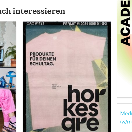
uch interessieren
Medi
(w/m