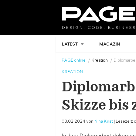
LATEST
MAGAZIN
PAGE online
Kreation
Diplomarbei
KREATION
Diplomarbe
Skizze bis
03.02.2024
von
Nina Kirst
|
Lesezeit: 