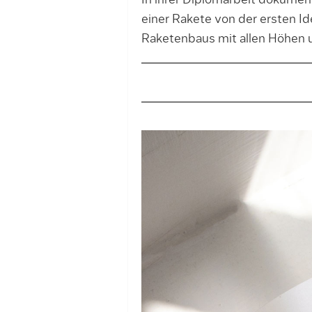
In ihrer Diplomarbeit do­ku­me
einer Ra­kete von der ersten 
Raketenbaus mit allen Höhen 