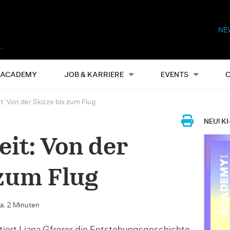
NE
Alles
Events
S
ACADEMY
JOB & KARRIERE
EVENTS
t: Von der Skizze bis zum Flug
NEU! KI
it: Von der
 zum Flug
ca. 2 Minuten