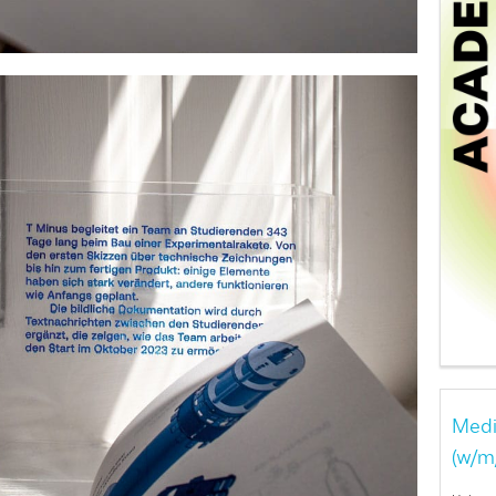
Medi
(w/m