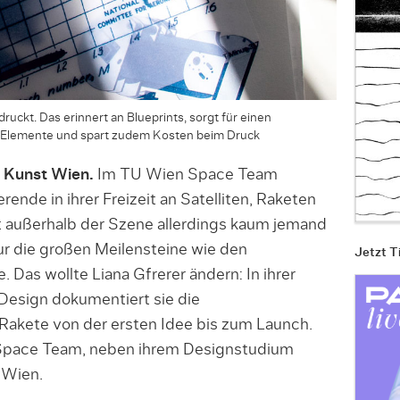
ruckt. Das erinnert an Blueprints, sorgt für einen
hen Elemente und spart zudem Kosten beim Druck
 Kunst Wien.
Im TU Wien Space Team
rende in ihrer Freizeit an Satelliten, Raketen
außerhalb der Szene allerdings kaum jemand
r die großen Meilensteine wie den
Jetzt T
. Das wollte Liana Gfrerer ändern: In ihrer
esign do­ku­mentiert sie die
a­kete von der ersten Idee bis zum Launch.
m Space Team, neben ihrem Design­studium
 Wien.