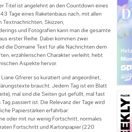
er Titel ist angelehnt an den Countdown eines
 343 Tage eines Raketenbaus nach, mit allen
 Textnachrichten, Skizzen,
erings und Fotografien kann man die gesamte
 aus erster Reihe. Dabei kommen zwei
d die Domaine Text für alle Nachrichten dem
ten, erzählerischen Charakter verleiht, hebt
hnischen Aspekte hervor.
 Liane Gfrerer so kuratiert und angeordnet,
klärungstexte braucht. Jedem Tag ist ein Blatt
e), mal sind die Seiten gut gefüllt, mal fast
Tag passiert ist. Die Relevanz der Tage wird
iche Papierstärken erfahrbar:
ne oder mit nur wenig Fortschritt, normales
aten Fortschritt und Kartonpapier (220