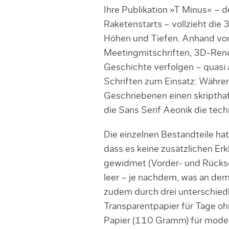
Ihre Publikation »T Minus« – d
Raketenstarts – vollzieht die
Höhen und Tiefen. Anhand von
Meetingmitschriften, 3D-Rend
Geschichte verfolgen – quasi
Schriften zum Einsatz: Währen
Geschriebenen einen skript­haf
die Sans Serif Aeonik die tec
Die einzelnen Bestandteile hat
dass es keine zusätzli­chen Er
gewidmet (Vorder- und Rückseit
leer – je nachdem, was an dem 
zudem durch drei unterschiedl
Transparentpapier für Tage oh
Papier (110 Gramm) für moder