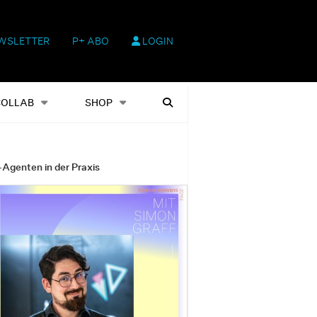
WSLETTER
P+ ABO
LOGIN
hop
Heftausgaben
Suchen
COLLAB
SHOP
-Agenten in der Praxis