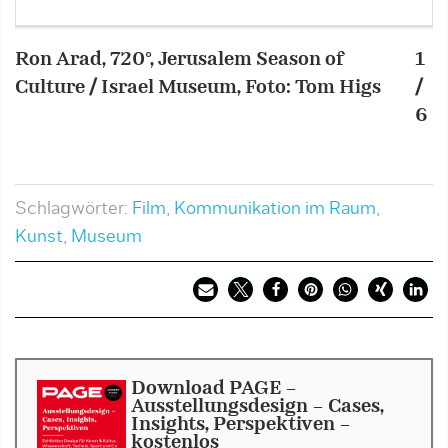
Ron Arad, 720°, Jerusalem Season of
1
R
Culture / Israel Museum, Foto: Tom Higs
/
C
6
B
Schlagwörter:
Film
,
Kommunikation im Raum
,
Kunst
,
Museum
Download PAGE -
Ausstellungsdesign - Cases,
Insights, Perspektiven -
kostenlos