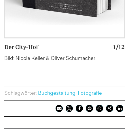
Der City-Hof
1/12
D
Bild: Nicole Keller & Oliver Schumacher
B
Schlagwörter:
Buchgestaltung
,
Fotografie