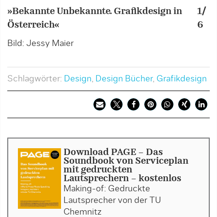
»Bekannte Unbekannte. Grafikdesign in
1/
»
Österreich«
6
Ö
Bild: Jessy Maier
B
Schlagwörter:
Design
,
Design Bücher
,
Grafikdesign
Download PAGE - Das
Soundbook von Serviceplan
mit gedruckten
Lautsprechern - kostenlos
Making-of: Gedruckte
Lautsprecher von der TU
Chemnitz