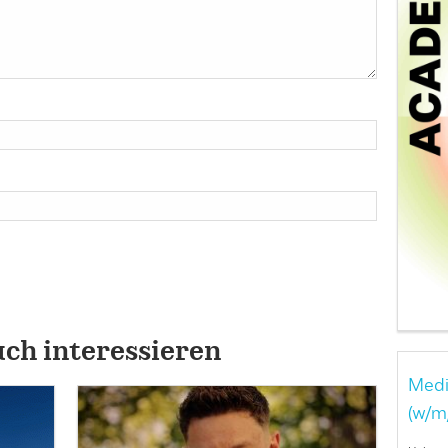
uch interessieren
Medi
(w/m