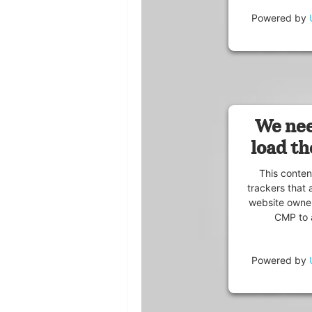
Powered by
We nee
load th
This conten
trackers that 
website owner
CMP to a
Powered by