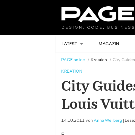
LATEST
MAGAZIN
PAGE online
Kreation
City Guides
KREATION
City Guides
Louis Vuit
14.10.2011
von
Anna Weilberg
|
Lesez