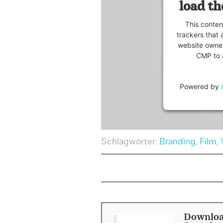
load th
This conten
trackers that 
website owner
CMP to a
Powered by
Schlagwörter:
Branding
,
Film
,
Downloa