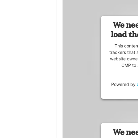
We nee
load th
This conten
trackers that 
website owner
CMP to a
Powered by
We nee