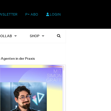
WSLETTER
P+ ABO
LOGIN
hop
Heftausgaben
Suchen
COLLAB
SHOP
-Agenten in der Praxis