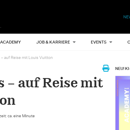
NE
Alles
Events
S
ACADEMY
JOB & KARRIERE
EVENTS
 – auf Reise mit Louis Vuitton
NEU! KI
 – auf Reise mit
ton
eit: ca. eine Minute