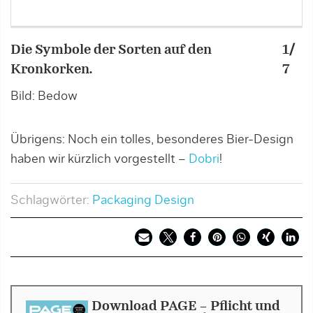
Die Symbole der Sorten auf den
1/
S
Kronkorken.
7
B
Bild: Bedow
Übrigens: Noch ein tolles, besonderes Bier-Design
haben wir kürzlich vorgestellt –
Dobri
!
Schlagwörter:
Packaging Design
Download PAGE - Pflicht und