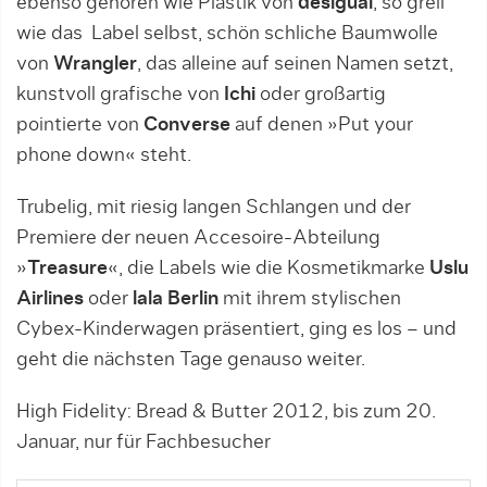
ebenso gehören wie Plastik von
desigual
, so grell
wie das Label selbst, schön schliche Baumwolle
von
Wrangler
, das alleine auf seinen Namen setzt,
kunstvoll grafische von
Ichi
oder großartig
pointierte von
Converse
auf denen »Put your
phone down« steht.
Trubelig, mit riesig langen Schlangen und der
Premiere der neuen Accesoire-Abteilung
»
Treasure
«, die Labels wie die Kosmetikmarke
Uslu
Airlines
oder
lala Berlin
mit ihrem stylischen
Cybex-Kinderwagen präsentiert, ging es los – und
geht die nächsten Tage genauso weiter.
High Fidelity: Bread & Butter 2012, bis zum 20.
Januar, nur für Fachbesucher