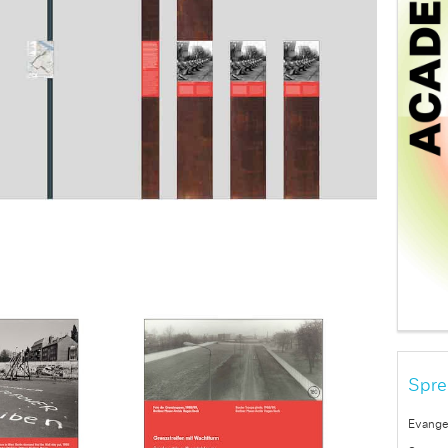
Spre
Evange