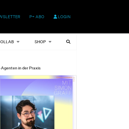
WSLETTER
P+ ABO
LOGIN
hop
Heftausgaben
Suchen
COLLAB
SHOP
-Agenten in der Praxis