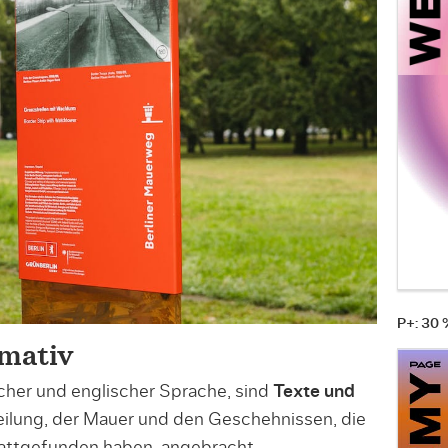
P+: 30
rmativ
cher und englischer Sprache, sind
Texte und
ilung, der Mauer und den Geschehnissen, die