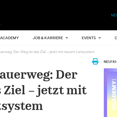
NE
Alles
Events
S
ACADEMY
JOB & KARRIERE
EVENTS
uerweg: Der Weg ist das Ziel – jetzt mit neuem Leitsystem
NEU! KI
Mauerweg: Der
 Ziel – jetzt mit
tsystem