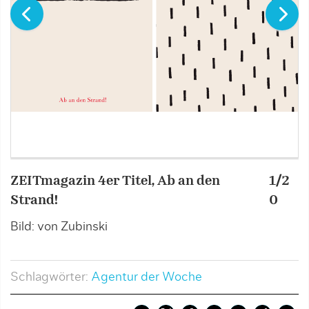
ZEITmagazin 4er Titel, Ab an den
1/2
Z
Strand!
0
S
Bild: von Zubinski
B
Schlagwörter:
Agentur der Woche