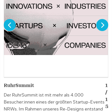
RuhrSummit
1
H
/
Der RuhrSummit ist mit mehr als 4.000
D
1
Besucher:innen eines der größten Startup-Events
I
5
NRWs. Im Rahmen unseres Re-Designs entstand
d