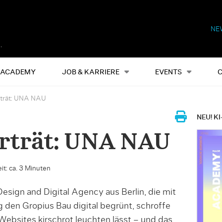
NE
Alles
Events
S
ACADEMY
JOB & KARRIERE
EVENTS
trät: UNA NAU
NEU! KI
rträt: UNA NAU
it: ca. 3 Minuten
ign and Digital Agency aus Berlin, die mit
 den Gropius Bau digital begrünt, schroffe
Websites kirschrot leuchten lässt – und das