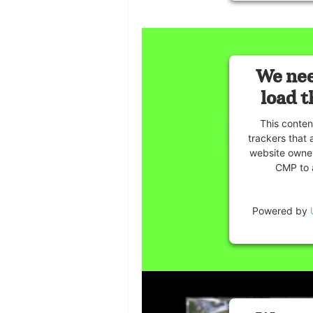
We nee
load t
This conten
trackers that 
website owner
CMP to a
Powered by