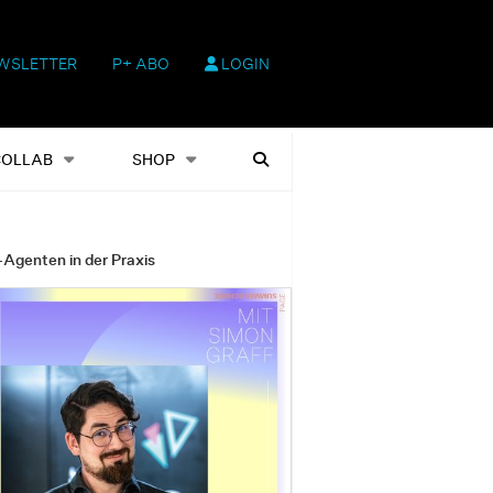
WSLETTER
P+ ABO
LOGIN
hop
Heftausgaben
Suchen
COLLAB
SHOP
-Agenten in der Praxis