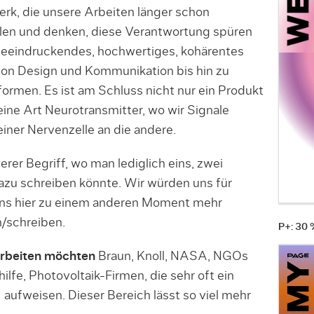
k, die unsere Arbeiten länger schon
hlen und denken, diese Verantwortung spüren
n beeindruckendes, hochwertiges, kohärentes
von Design und Kommunikation bis hin zu
tformen. Es ist am Schluss nicht nur ein Produkt
 eine Art Neurotransmitter, wo wir Signale
iner Nervenzelle an die andere.
rer Begriff, wo man lediglich eins, zwei
dazu schreiben könnte. Wir würden uns für
 uns hier zu einem anderen Moment mehr
/schreiben.
P+: 30
arbeiten möchten
Braun, Knoll, NASA, NGOs
ilfe, Photovoltaik-Firmen, die sehr oft ein
aufweisen. Dieser Bereich lässt so viel mehr