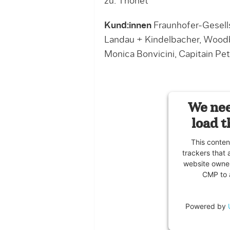
zu. Thonet
Kund:innen
Fraunhofer-Gesells
Landau + Kindelbacher, Woo
Monica Bonvicini, Capitain Pet
We nee
load t
This conten
trackers that 
website owner
CMP to a
Powered by