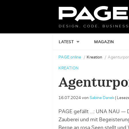
LATEST
MAGAZIN
PAGE online
Kreation
Agenturpor
KREATION
Agenturpo
16.07.2024
von
Sabine Danek
|
Leseze
PAGE gefällt …: UNA NAU — Des
Zauberei und mit Begeisterung
Berge an rosa Seen stellt und 