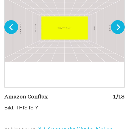
Amazon Conflux
1/18
A
Bild: THIS IS Y
B
Schlagwörter:
3D
,
Agentur der Woche
,
Motion