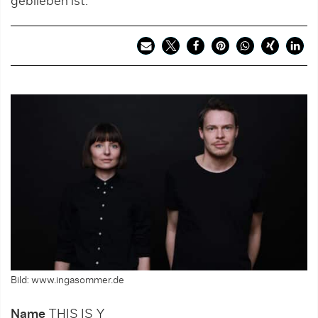
geblieben ist.
Bild: www.ingasommer.de
Name
THIS IS Y