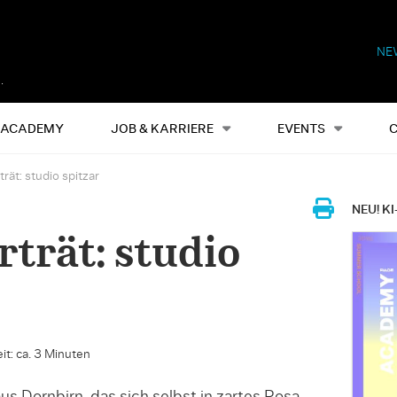
NE
Alles
Events
S
ACADEMY
JOB & KARRIERE
EVENTS
ät: studio spitzar
NEU! KI
trät: studio
it: ca. 3 Minuten