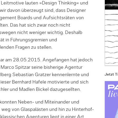
 Leitmotive lauten »Design Thinking« und
wir davon überzeugt sind, dass Designer
agement Boards und Aufsichtsräten von
lten. Das hat sich zwar noch nicht
swegen nicht weniger wichtig. Deshalb
tät in Führungsgremien und
enden Fragen zu stellen.
 war am 28.05.2015. Angefangen hat jedoch
« Marco Spitzar seine bisherige Agentur
arlberg Sebastian Gratzer kennenlernte und
Jetzt T
 dieser Bernhard Hafele motivierte und sich
hler und Madlen Bickel dazugesellten.
ekonnten Neben- und Miteinander und
e weg von Glaspalästen und hin zu Hinterhof-
 klassischen Agenturen liegt in einer Art