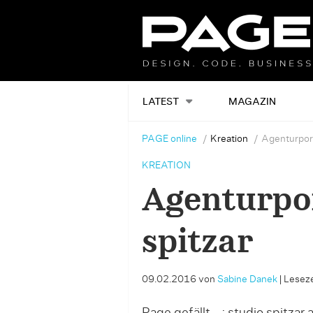
LATEST
MAGAZIN
PAGE online
Kreation
Agenturportr
KREATION
Agenturpor
spitzar
09.02.2016
von
Sabine Danek
|
Leseze