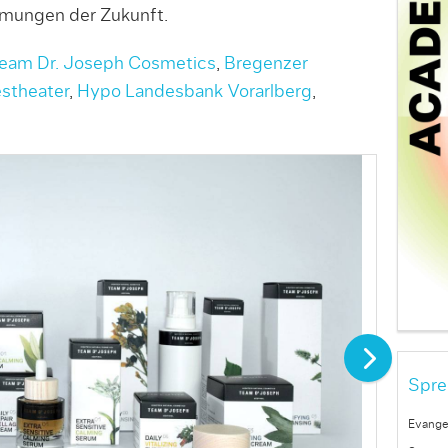
hmungen der Zukunft.
eam Dr. Joseph Cosmetics
,
Bregenzer
estheater
,
Hypo Landesbank Vorarlberg
,
Spre
Evange