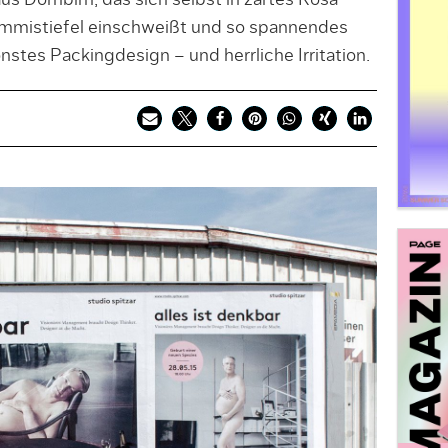
aus Dornbirn, das sich selbst in zartes Rosa
mmistiefel einschweißt und so spannendes
nstes Packingdesign – und herrliche Irritation.