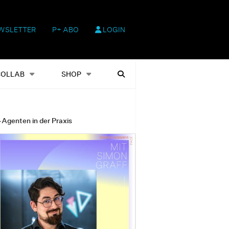
WSLETTER
P+ ABO
LOGIN
hop
Heftausgaben
Suchen
COLLAB
SHOP
-Agenten in der Praxis