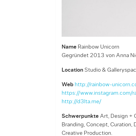
Name
Rainbow Unicorn
Gegründet 2013 von Anna Nied
Location
Studio & Galleryspace
Web
http://rainbow-unicorn.
https://www.instagram.com/r
http://d3lta.me/
Schwerpunkte
Art, Design + C
Branding, Concept, Curation, D
Creative Production.