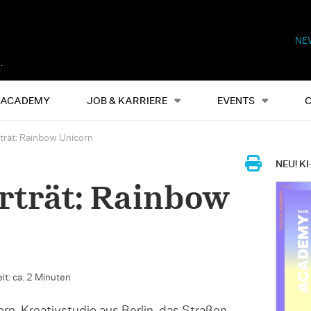
NE
Alles
Events
S
ACADEMY
JOB & KARRIERE
EVENTS
rät: Rainbow Unicorn
NEU! KI
rträt: Rainbow
it: ca. 2 Minuten