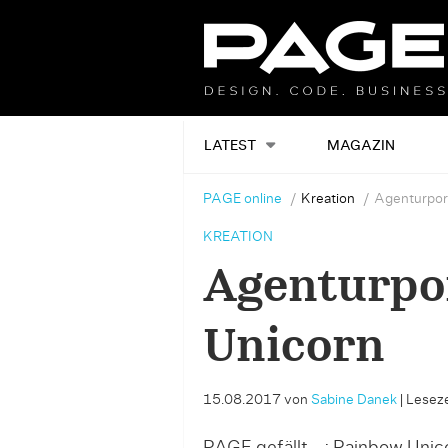
LATEST
MAGAZIN
PAGE online
Kreation
Agenturport
KREATION
Agenturpo
Unicorn
15.08.2017
von
Sabine Danek
|
Leseze