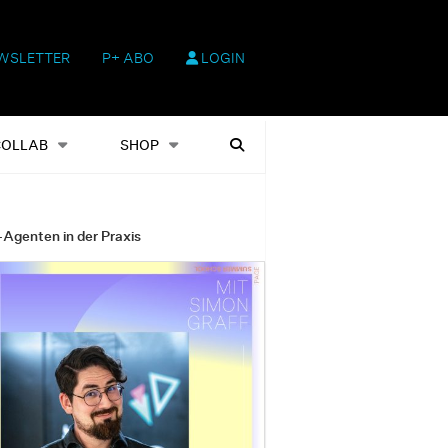
WSLETTER
P+ ABO
LOGIN
hop
Heftausgaben
Suchen
COLLAB
SHOP
-Agenten in der Praxis