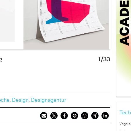
g
1/33
Protot
Bild: Ra
oche
,
Design
,
Designagentur
Tech
Vogels