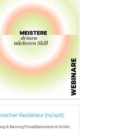
ypefund — Branding
inbow Unicorn
nischer Redakteur (m/w/d)
ang & Benning Prozeßdatentechnik GmbH,