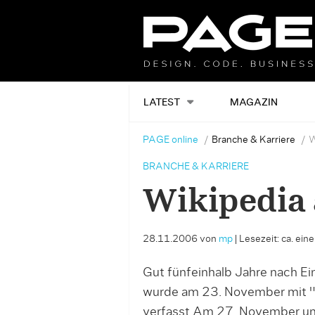
LATEST
MAGAZIN
PAGE online
Branche & Karriere
W
BRANCHE & KARRIERE
Wikipedia 
28.11.2006
von
mp
|
Lesezeit: ca. ein
Gut fünfeinhalb Jahre nach E
wurde am 23. November mit "J
verfasst.Am 27. November um