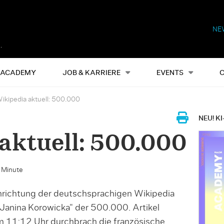
NE
Alles
Events
S
ACADEMY
JOB & KARRIERE
EVENTS
ikipedia aktuell: 500.000
NEU! KI
aktuell: 500.000
e Minute
inrichtung der deutschsprachigen Wikipedia
anina Korowicka“ der 500.000. Artikel
 11:12 Uhr durchbrach die französische