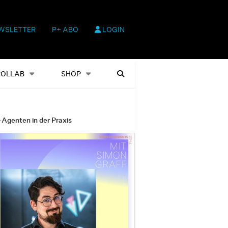
WSLETTER
P+ ABO
LOGIN
hop
Heftausgaben
Suchen
COLLAB
SHOP
-Agenten in der Praxis