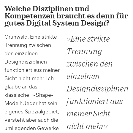
Welche Disziplinen und
Kompetenzen braucht es denn für
gutes Digital System Design?
Grünwald: Eine strikte
»Eine strikte
Trennung zwischen
Trennung
den einzelnen
Designdisziplinen
zwischen den
funktioniert aus meiner
einzelnen
Sicht nicht mehr. Ich
glaube an das
Designdisziplinen
klassische T-Shape-
funktioniert aus
Modell: Jeder hat sein
eigenes Spezialgebiet,
meiner Sicht
versteht aber auch die
nicht mehr«
umliegenden Gewerke