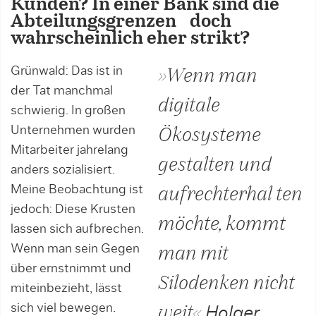
Kunden? In einer Bank sind die
Abteilungsgrenzen doch
wahrscheinlich eher strikt?
Grünwald: Das ist in
»Wenn man
der Tat manchmal
digitale
schwierig. In großen
Unternehmen wurden
Ökosysteme
Mitarbeiter jahrelang
gestalten und
anders sozialisiert.
Meine Beobachtung ist
aufrechterhal ten
jedoch: Diese Krusten
möchte, kommt
lassen sich aufbrechen.
Wenn man sein Gegen
man mit
über ernstnimmt und
Silodenken nicht
miteinbezieht, lässt
sich viel bewegen.
weit«
Holger