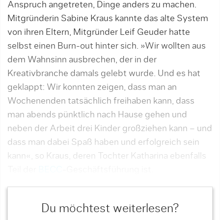
Anspruch angetreten, Dinge anders zu machen.
Mit­gründerin Sabine Kraus kannte das alte System
von ihren Eltern, Mitgründer Leif Geuder hatte
selbst ei­nen Burn-out hinter sich. »Wir wollten aus
dem Wahn­sinn ausbrechen, der in der
Kreativbranche da­mals gelebt wurde. Und es hat
geklappt: Wir konn­ten zeigen, dass man an
Wochenenden tatsächlich freihaben kann, dass
man abends pünktlich nach Hause gehen und
neben der Arbeit drei Kinder groß­ziehen kann – und
dass man dabei Spaß haben und erfolgreich sein
kann«, so Kraus, deren Tochter Katha­rina ebenfalls
Teil der
BECC
-Geschäftsführung ist.
Du möchtest weiterlesen?