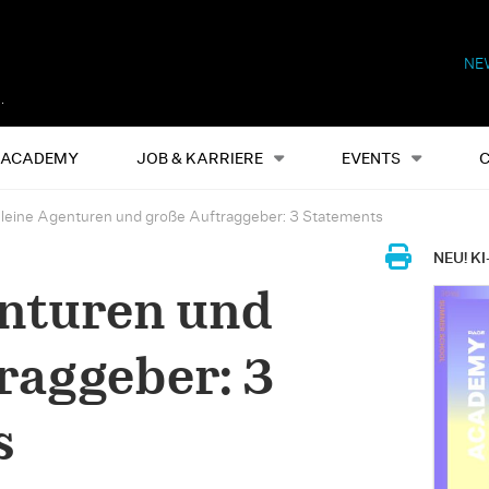
NE
Alles
Events
S
ACADEMY
JOB & KARRIERE
EVENTS
leine Agenturen und große Auftraggeber: 3 Statements
NEU! KI
enturen und
raggeber: 3
s