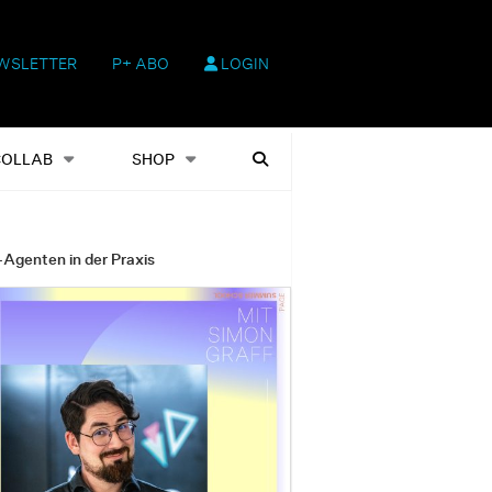
WSLETTER
P+ ABO
LOGIN
hop
Heftausgaben
Suchen
COLLAB
SHOP
-Agenten in der Praxis