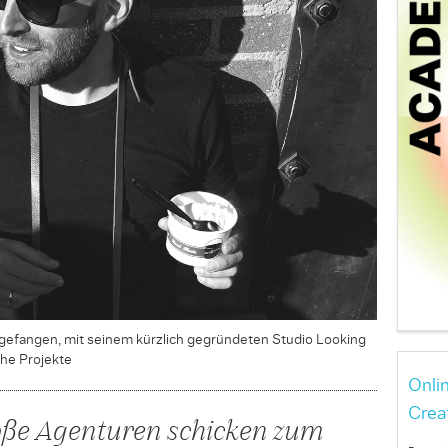
ge­fangen, mit seinem kürzlich gegründeten Studio Looking
che Projekte
Onli
Crea
ße Agenturen schicken zum