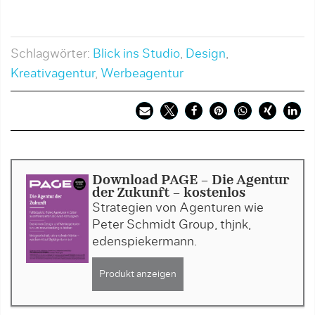
P
Schlagwörter:
Blick ins Studio
,
Design
,
Kreativagentur
,
Werbeagentur
Download PAGE - Die Agentur
der Zukunft - kostenlos
Strategien von Agenturen wie
Peter Schmidt Group, thjnk,
edenspiekermann.
Produkt anzeigen