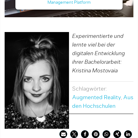
Management Platform
Experimentierte und
lernte viel bei der
digitalen Entwicklung
ihrer Bachelor­arbeit:
Kristina Mostovaia
Schlagwörter:
Augmented Reality
,
Aus
den Hochschulen