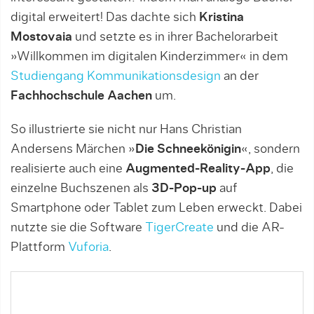
digital erweitert! Das dach­te sich
Kristina
Mostovaia
und setz­te es in ihrer Bachelorarbeit
»Willkommen im digitalen Kinderzimmer« in dem
Studiengang Kommunikati­ons­­­design
an der
Fachhochschule Aachen
um.
So il­l­us­t­rierte sie nicht nur Hans Chris­tian
Andersens Mär­chen »
Die Schnee­königin
«, sondern
realisierte auch ei­ne
Augmented-Rea­lity-App
, die
ein­zel­­ne Buchszenen als
3D-Pop-up
auf
Smartphone oder Tablet zum Leben erweckt. Dabei
nutz­te sie die Software
TigerCreate
und die AR-
Plattform
Vuforia
.