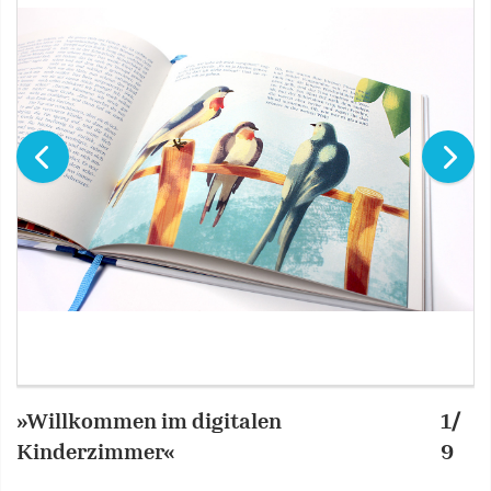
»Willkommen im digitalen
1/
»
Kinderzimmer«
9
K