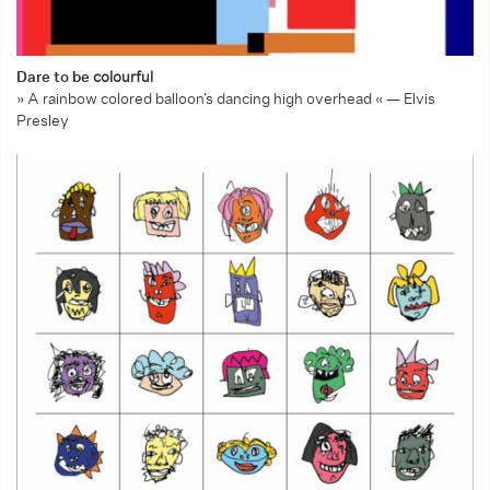
Dare to be
colourful
» A rainbow colored balloon’s dancing high overhead « — Elvis
Presley