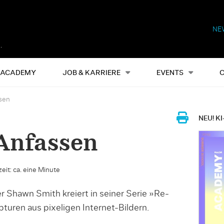
NE
Alles
Events
S
ACADEMY
JOB & KARRIERE
EVENTS
sen
NEU! KI
Anfassen
eit: ca. eine Minute
 Shawn Smith kreiert in seiner Serie »Re-
turen aus pixeligen Internet-Bildern.