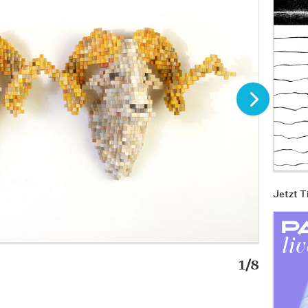
Jetzt T
1/8
»8bit C
Bild: Sh