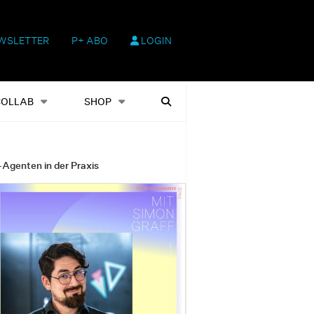
WSLETTER
P+ ABO
LOGIN
hop
Heftausgaben
Suchen
COLLAB
SHOP
-Agenten in der Praxis