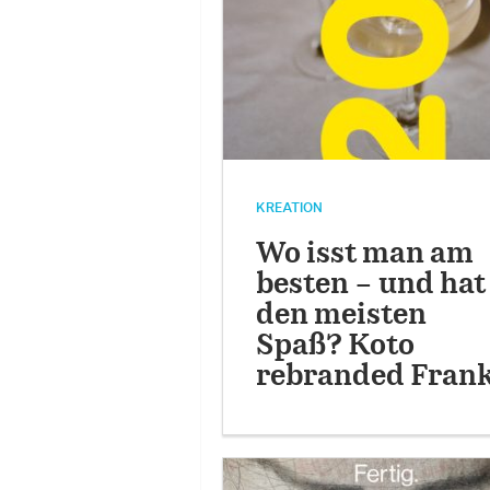
KREATION
Wo isst man am
besten – und hat
den meisten
Spaß? Koto
rebranded Frank