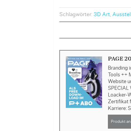
Schlagwörter:
3D Art
,
Ausstel
PAGE 2
Branding i
Tools ++ 
Website u
SPECIAL 
Loacker-W
Zertifika
Karriere: 
Produkt an