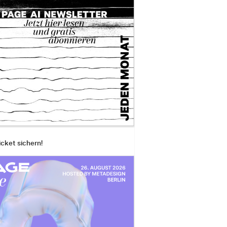
icket sichern!
ampfire« (2005)
awn Smith