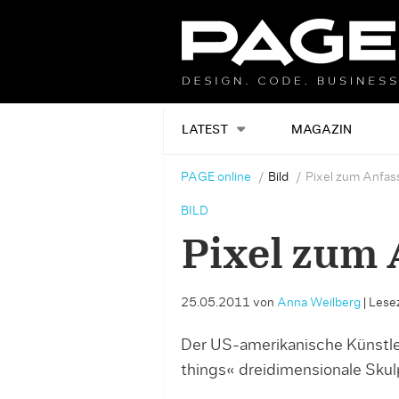
LATEST
MAGAZIN
PAGE online
Bild
Pixel zum Anfas
BILD
Pixel zum 
25.05.2011
von
Anna Weilberg
|
Lesez
Der US-amerikanische Künstler
things« dreidimensionale Skulp