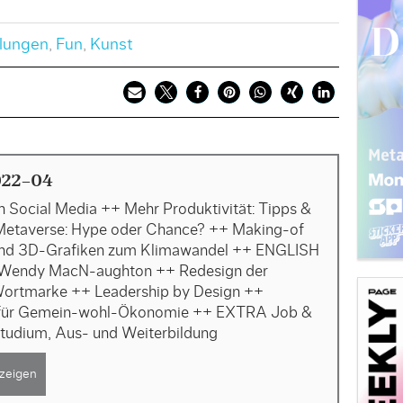
lungen
,
Fun
,
Kunst
022-04
n Social Media ++ Mehr Produktivität: Tipps &
Metaverse: Hype oder Chance? ++ Making-of
nd 3D-Grafiken zum Klimawandel ++ ENGLISH
Wendy MacN-aughton ++ Redesign der
ortmarke ++ Leadership by Design ++
t für Gemein-wohl-Ökonomie ++ EXTRA Job &
Studium, Aus- und Weiterbildung
zeigen