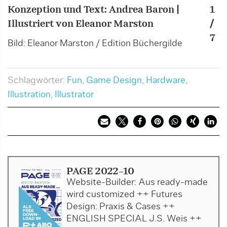
Konzeption und Text: Andrea Baron |
1
K
Illustriert von Eleanor Marston
/
I
7
Bild: Eleanor Marston / Edition Büchergilde
B
Schlagwörter:
Fun
,
Game Design
,
Hardware
,
Illustration
,
Illustrator
PAGE 2022-10
Website-Builder: Aus ready-made
wird customized ++ Futures
Design: Praxis & Cases ++
ENGLISH SPECIAL J.S. Weis ++