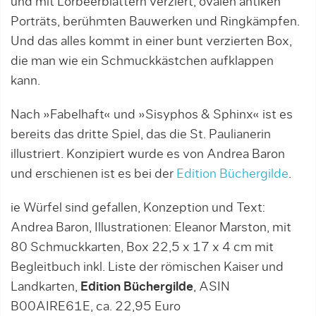
und mit Lorbeerblättern verziert, ovalen antiken
Porträts, berühmten Bauwerken und Ringkämpfen.
Und das alles kommt in einer bunt verzierten Box,
die man wie ein Schmuckkästchen aufklappen
kann.
Nach »Fabelhaft« und »Sisyphos & Sphinx« ist es
bereits das dritte Spiel, das die St. Paulianerin
illustriert. Konzipiert wurde es von Andrea Baron
und erschienen ist es bei der
Edition Büchergilde
.
ie Würfel sind gefallen, Konzeption und Text:
Andrea Baron, Illustrationen: Eleanor Marston, mit
80 Schmuckkarten, Box 22,5 x 17 x 4 cm mit
Begleitbuch inkl. Liste der römischen Kaiser und
Landkarten,
Edition Büchergilde
, ASIN
B00AIRE61E, ca. 22,95 Euro