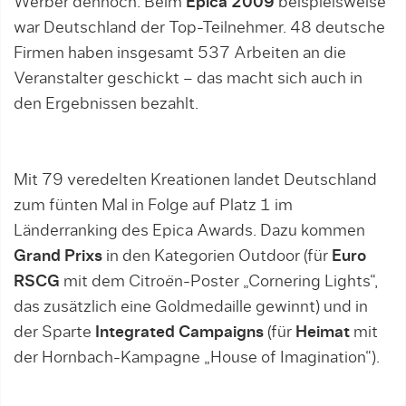
Werber dennoch. Beim
Epica 2009
beispielsweise
war Deutschland der Top-Teilnehmer. 48 deutsche
Firmen haben insgesamt 537 Arbeiten an die
Veranstalter geschickt – das macht sich auch in
den Ergebnissen bezahlt.
Mit 79 veredelten Kreationen landet Deutschland
zum fünten Mal in Folge auf Platz 1 im
Länderranking des Epica Awards. Dazu kommen
Grand Prixs
in den Kategorien Outdoor (für
Euro
RSCG
mit dem
Citro
ë
n
-Poster „Cornering Lights“,
das zusätzlich eine Goldmedaille gewinnt) und in
der Sparte
Integrated Campaigns
(für
Heimat
mit
der Hornbach-Kampagne „House of Imagination“).