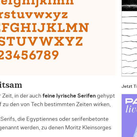
eitsam
Jetzt T
Zeit, in der auch
feine lyrische Serifen
gehypt
f zu den von Tech bestimmten Zeiten wirken,
erifs, die Egy­p­tiennes oder serifenbetonte
 genannt werden, zu denen Moritz Kleinsorges