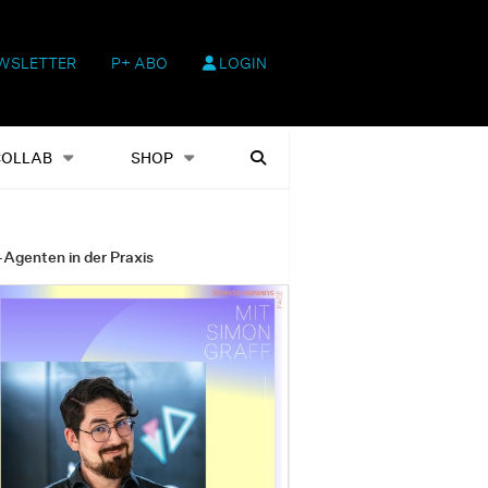
WSLETTER
P+ ABO
LOGIN
hop
Heftausgaben
Suchen
COLLAB
SHOP
-Agenten in der Praxis