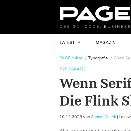
LATEST
MAGAZIN
PAGE online
Typografie
Wenn Serif
TYPOGRAFIE
Wenn Serif
Die Flink S
15.12.2025
von
Sabine Danek
|
Leseze