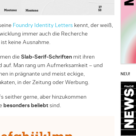
seine
Foundry Identity Letters
kennt, der weiß,
ntwicklung immer auch die Recherche
b ist keine Ausnahme.
amen die
Slab-Serif-Schriften
mit ihren
nd auf. Man rang um Aufmerksamkeit – und
en in prägnante und meist eckige,
NEU!
akaten, in der Zeitung oder Werbung.
fs seither gerne, aber hinzukommen
ie
besonders beliebt
sind.