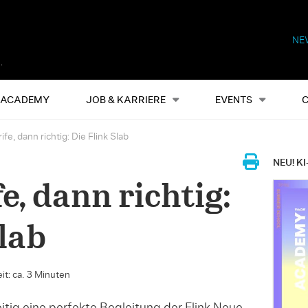
NE
Alles
Events
S
ACADEMY
JOB & KARRIERE
EVENTS
e, dann richtig: Die Flink Slab
NEU! KI
e, dann richtig:
lab
it: ca. 3 Minuten