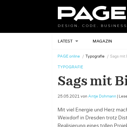
LATEST
MAGAZIN
PAGE online
Typografie
Sags mit 
TYPOGRAFIE
Sags mit B
25.05.2021
von
Antje Dohmann
|
Lese
Mit viel Energie und Herz mac
Weixdorf in Dresden trotz Dis
Realisierung eines tollen Proje