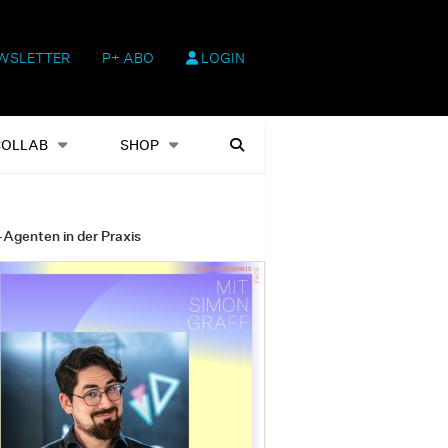
WSLETTER
P+ ABO
LOGIN
hop
Heftausgaben
Suchen
COLLAB
SHOP
-Agenten in der Praxis