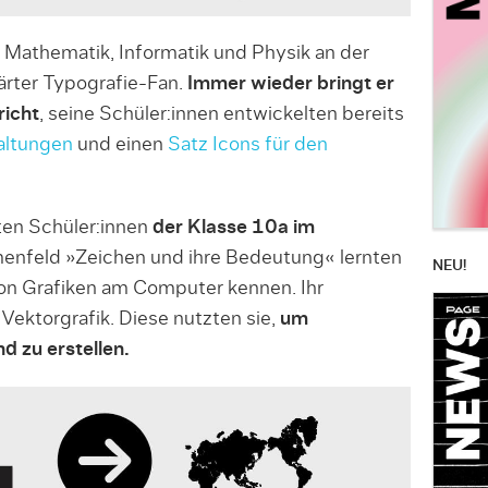
r Mathematik, Informatik und Physik an der
ärter Typografie-Fan.
Immer wieder bringt er
richt
, seine Schüler:innen entwickelten bereits
haltungen
und einen
Satz Icons für den
ten Schüler:innen
der Klasse 10a im
enfeld »Zeichen und ihre Bedeutung« lernten
NEU!
von Grafiken am Computer kennen. Ihr
Vektorgrafik. Diese nutzten sie,
um
 zu erstellen.