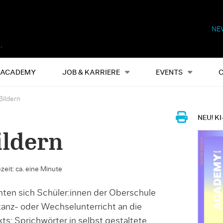
NE
Alles
Events
S
ACADEMY
JOB & KARRIERE
EVENTS
Bildern
NEU! KI
ildern
zeit: ca. eine Minute
hten sich Schüler:innen der Oberschule
tanz- oder Wechselunterricht an die
kts: Sprichwörter in selbst gestaltete