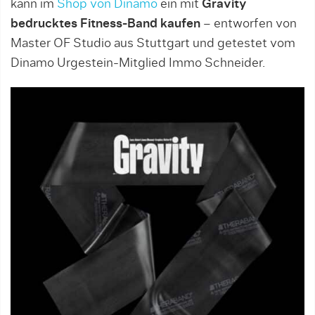
kann im
Shop von Dinamo
ein mit
Gravity
bedrucktes Fitness-Band kaufen
– entworfen von
Master OF Studio aus Stuttgart und getestet vom
Dinamo Urgestein-Mitglied Immo Schneider.