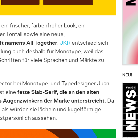
in frischer, farbenfroher Look, ein
er Tonfall sowie eine neue,
ft namens All Together
.
JKR
entschied sich
klung auch deshalb für Monotype, weil das
Schriften für viele Sprachen und Märkte zu
NEU!
rector bei Monotype, und Typedesigner Juan
st eine
fette Slab-Serif, die an den alten
 Augenzwinkern der Marke unterstreicht.
Da
n als würden sie lächeln und kugelförmige
stpersönlich aussehen.