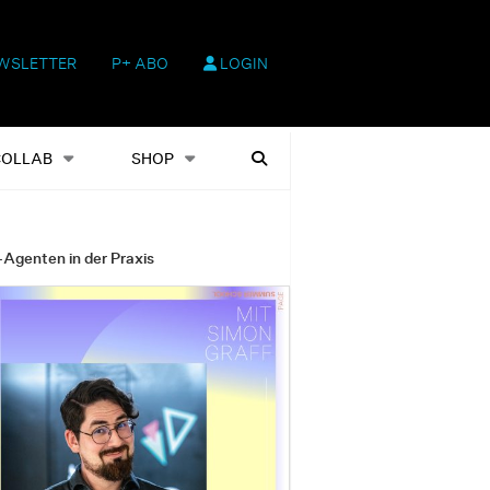
WSLETTER
P+ ABO
LOGIN
hop
Heftausgaben
Suchen
COLLAB
SHOP
-Agenten in der Praxis