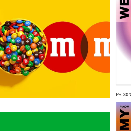
P+: 30