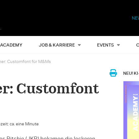
NE
Alles
Events
S
ACADEMY
JOB & KARRIERE
EVENTS
ther: Customfont für M&Ms
NEU! KI
er: Customfont
zeit: ca. eine Minute