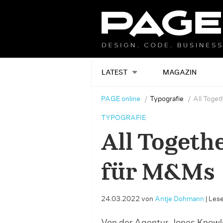
LATEST
MAGAZIN
PAGE online
Typografie
All Toge
TYPOGRAFIE
All Togeth
für M&Ms
24.03.2022
von
Antje Dohmann
|
Lese