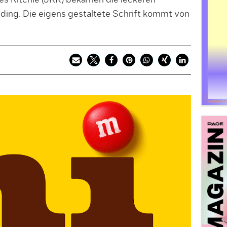
s Ritchie (JKR) bekamen die leckeren
ding. Die eigens gestaltete Schrift kommt von