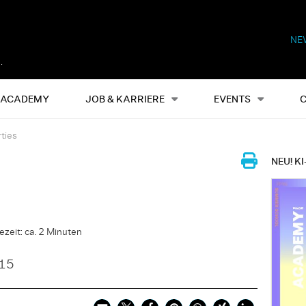
NE
Alles
Events
S
ACADEMY
JOB & KARRIERE
EVENTS
ties
NEU! KI
ezeit: ca. 2 Minuten
015