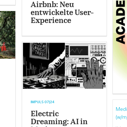
Airbnb: Neu
entwickelte User-
Experience
IMPULS 07|24
Medi
Electric
(w/m
Dreaming: AI in