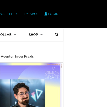
WSLETTER
P+ ABO
LOGIN
hop
Heftausgaben
Suchen
COLLAB
SHOP
-Agenten in der Praxis