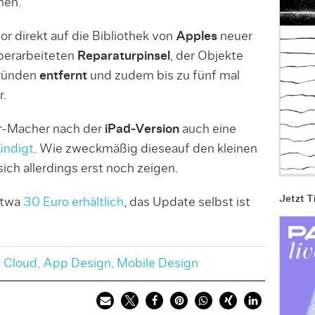
nen.
or direkt auf die Bibliothek von
Apples
neuer
berarbeiteten
Reparaturpinsel
, der Objekte
gründen
entfernt
und zudem bis zu fünf mal
r.
r-Macher nach der
iPad-Version
auch eine
ndigt
. Wie zweckmäßig dieseauf den kleinen
ich allerdings erst noch zeigen.
Jetzt T
etwa
30 Euro erhältlich
, das Update selbst ist
 Cloud
,
App Design
,
Mobile Design