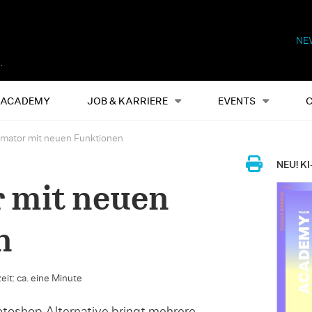
NE
Alles
Events
S
ACADEMY
JOB & KARRIERE
EVENTS
lmator mit neuen Funktionen
NEU! KI
 mit neuen
n
eit: ca. eine Minute