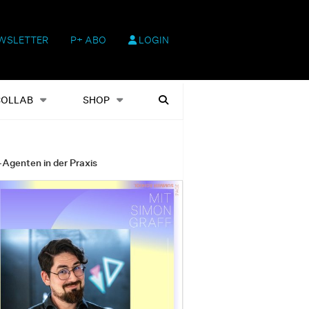
WSLETTER
P+ ABO
LOGIN
hop
Heftausgaben
Suchen
COLLAB
SHOP
-Agenten in der Praxis