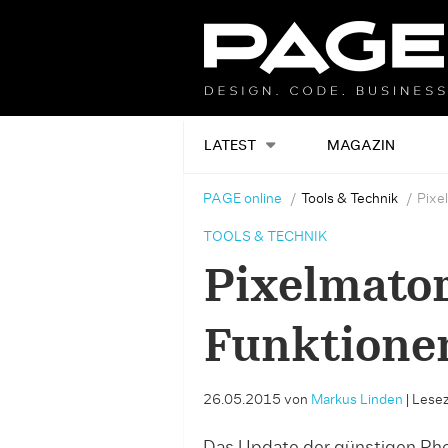
LATEST
MAGAZIN
PAGE online
Tools & Technik
Pixe
TOOLS & TECHNIK
Pixelmator
Funktione
26.05.2015
von
Markus Linden
|
Lesez