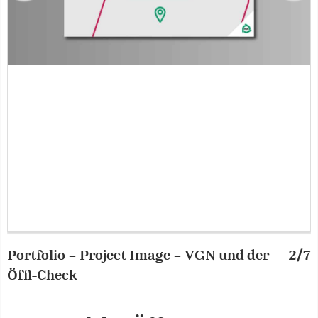
Portfolio – Project Image – VGN und der
2/7
P
Öffi-Check
Ö