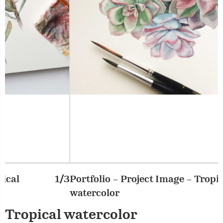
Portfolio – Project Image – Tropical
2/3
P
watercolor
w
Tropical watercolor