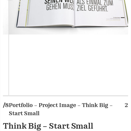
Portfolio – Project Image – Think Big –
2/8
P
Start Small
S
Think Big – Start Small