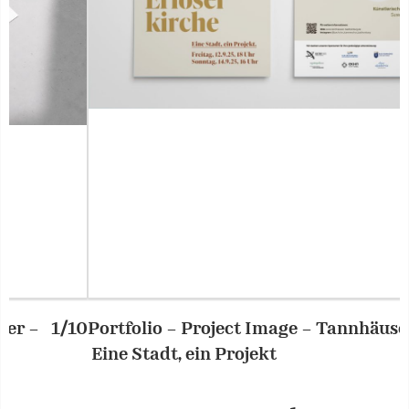
Portfolio – Project Image – Tannhäuser –
2/10
P
Eine Stadt, ein Projekt
E