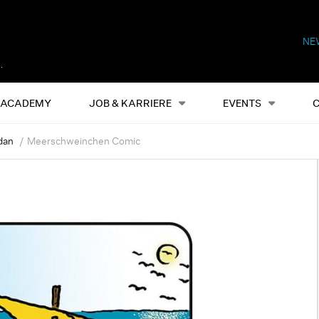
NE
Alles
Events
S
ACADEMY
JOB & KARRIERE
EVENTS
dan
Meerschweinchen Comic