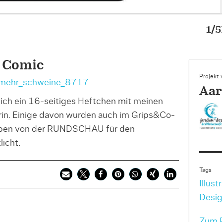
hen Comic
 Comic
Projekt
t/mehr_schweine_8717
Aar
e ich ein 16-seitiges Heftchen mit meinen
in. Einige davon wurden auch im Grips&Co-
eben von der RUNDSCHAU für den
icht.
Tags
Illust
Desi
Zum P