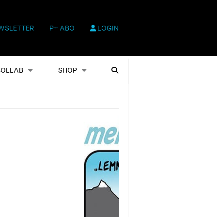
WSLETTER
P+ ABO
LOGIN
hop
Heftausgaben
Suchen
COLLAB
SHOP