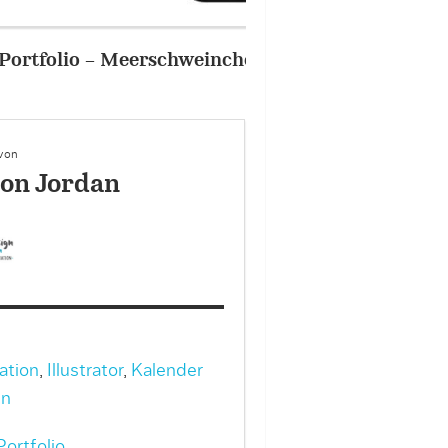
2/5
Portfolio – Meerschw
 von
on Jordan
ration
,
Illustrator
,
Kalender
gn
ortfolio