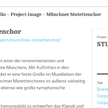
 – Münchner Motettenchor
enchor
Projekt
roject/munchner-motettenchor/
ST
t einer der renommiertesten und
öre Münchens. Mit Auftritten in den
et er eine feste Größe im Musikleben der
chner Motettenchores ist äußerst vielseitig:
Tags
 ebenso wie große symphonische
Brand
Corpo
Corpo
heinungsbild zu entwerfen das Klassik und