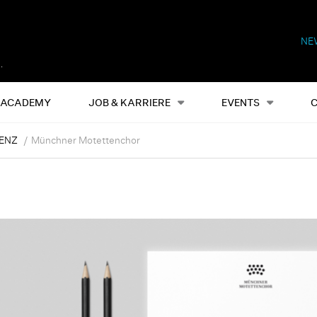
NE
Alles
Events
S
ACADEMY
JOB & KARRIERE
EVENTS
ENZ
Münchner Motettenchor