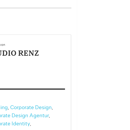
2/7
Portfolio – Project 
 von
UDIO RENZ
ing
,
Corporate Design
,
rate Design Agentur
,
rate Identity
,