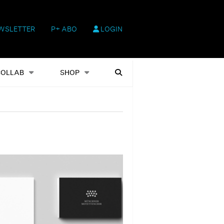
WSLETTER
P+ ABO
LOGIN
hop
Heftausgaben
Suchen
COLLAB
SHOP