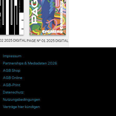
02 2025 DIGITAL
PAGE N° 01 2025 DIGITAL
Impressum
Partnerships & Mediadaten 2026
AGB Shop
AGB Online
AGB-Print
Datenschutz
Nutzungsbedingungen
Verträge hier kündigen