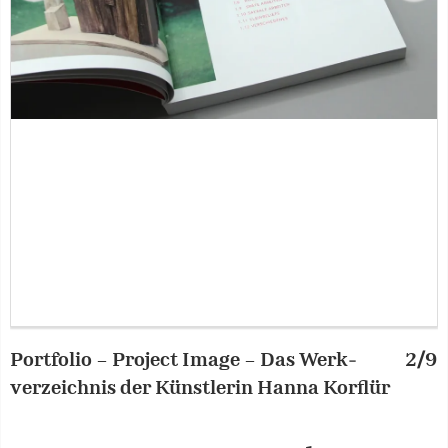
Portfolio – Project Image – Das Werk­
2/9
P
verzeichnis der Künst­lerin Hanna Korflür
v