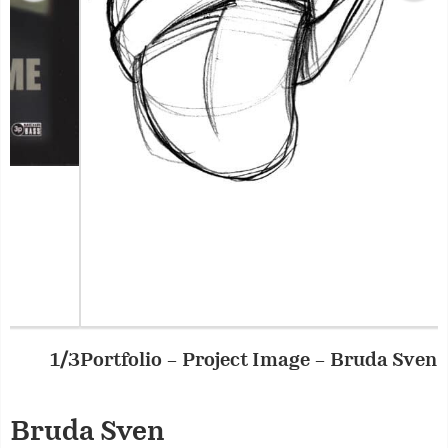
Portfolio – Project Image – Bruda Sven
2/3
P
Bruda Sven