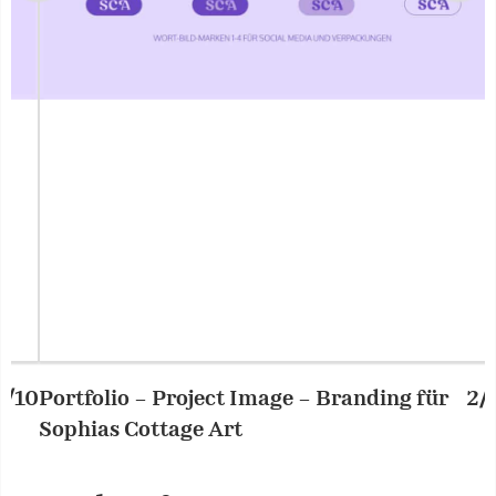
Portfolio – Project Image – Branding für
2/10
P
Sophias Cottage Art
S