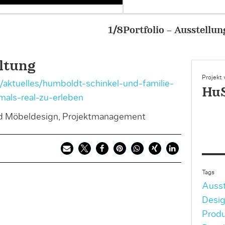
staltung – Berliner Salons – Wandcollage A. v. H
ltung
Projekt
aktuelles/humboldt-schinkel-und-familie-
HuS
mals-real-zu-erleben
nd Möbeldesign, Projektmanagement
Tags
Ausst
Desig
Produ