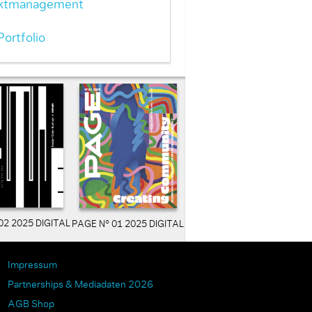
ektmanagement
ortfolio
02 2025 DIGITAL
PAGE N° 01 2025 DIGITAL
Impressum
Partnerships & Mediadaten 2026
AGB Shop