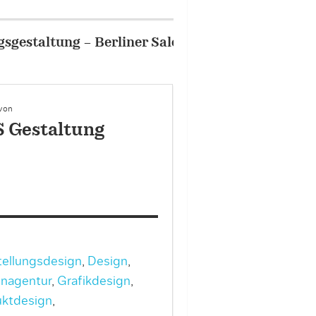
umboldt
2/8
Portfolio – Ausstellu
 von
 Gestaltung
ellungsdesign
,
Design
,
nagentur
,
Grafikdesign
,
ktdesign
,