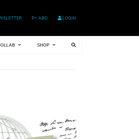
WSLETTER
P+ ABO
LOGIN
hop
Heftausgaben
Suchen
COLLAB
SHOP