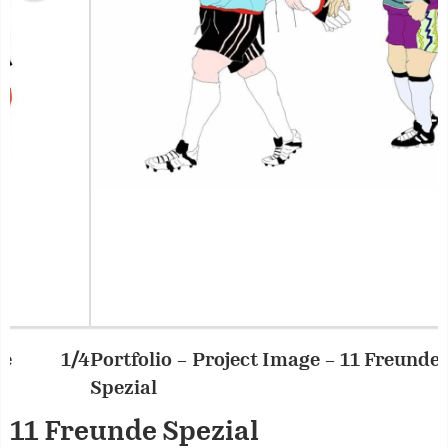
Portfolio – Project Image – 11 Freunde
2/4
P
Spezial
S
11 Freunde Spezial