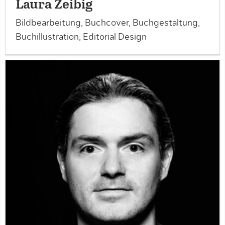
Laura Zeibig
Bildbearbeitung, Buchcover, Buchgestaltung,
Buchillustration, Editorial Design