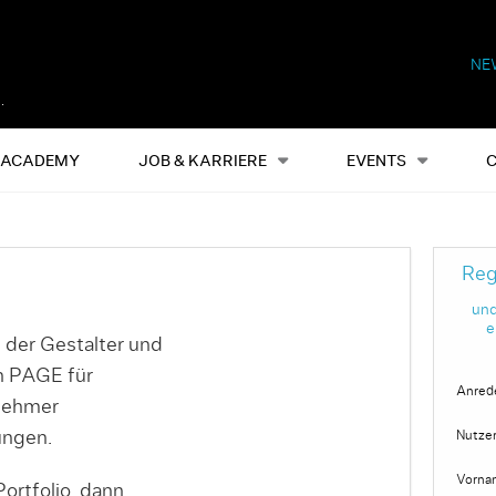
NE
Alles
Events
S
ACADEMY
JOB & KARRIERE
EVENTS
Reg
und
e
 der Gestalter und
on PAGE für
Anred
nehmer
ungen.
Nutze
Vorna
ortfolio, dann