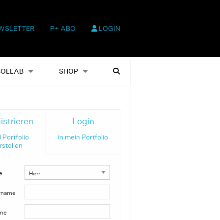
WSLETTER
P+ ABO
LOGIN
hop
Heftausgaben
Suchen
COLLAB
SHOP
istrieren
Login
 Portfolio
in mein Portfolio
rstellen
e
rname
me