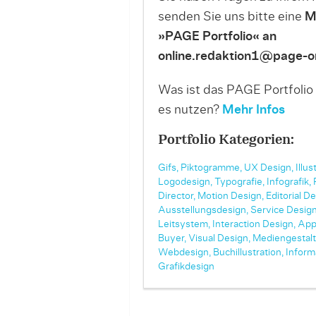
senden Sie uns bitte eine
M
»PAGE Portfolio« an
online.redaktion1@page-on
Was ist das PAGE Portfolio
es nutzen?
Mehr Infos
Portfolio Kategorien:
Gifs,
Piktogramme,
UX Design,
Illus
Logodesign,
Typografie,
Infografik,
Director,
Motion Design,
Editorial De
Ausstellungsdesign,
Service Design
Leitsystem,
Interaction Design,
App
Buyer,
Visual Design,
Mediengestalt
Webdesign,
Buchillustration,
Inform
Grafikdesign