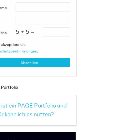
ame
5 + 5 =
tcha
 akzeptiere die
schutzbestimmungen
.
Portfolio
ist ein PAGE Portfolio und
r kann ich es nutzen?