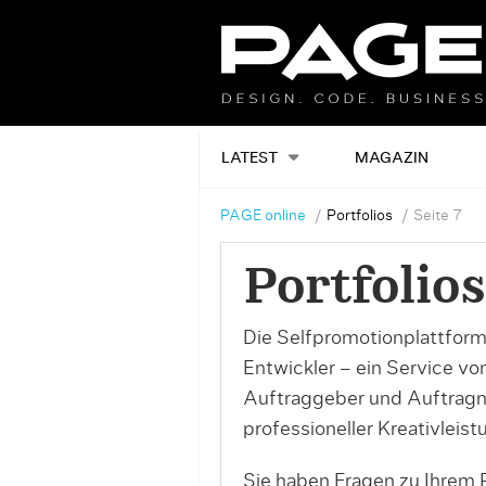
LATEST
MAGAZIN
PAGE online
Portfolios
Seite 7
Portfolios
Die Selfpromotionplattform
Entwickler – ein Service v
Auftraggeber und Auftrag
professioneller Kreativleist
Sie haben Fragen zu Ihrem P