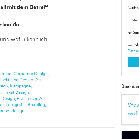
ail mit dem Betreff
Nachn
E-Mail
line.de
reCap
 und wofür kann ich
Ich
Daten
tration,
Corporate Design,
Packaging Design,
Art
sign,
Kampagne,
Über das 
,
Plakat Design,
 Design,
Freelancer,
Art
Was 
er,
Fotografie,
Branding,
ationsdesign,
wofü